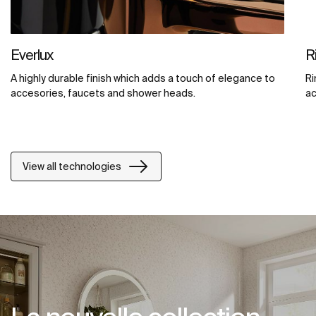
Everlux
R
A highly durable finish which adds a touch of elegance to
Ri
accesories, faucets and shower heads.
ac
View all technologies