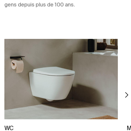
gens depuis plus de 100 ans.
WC
M