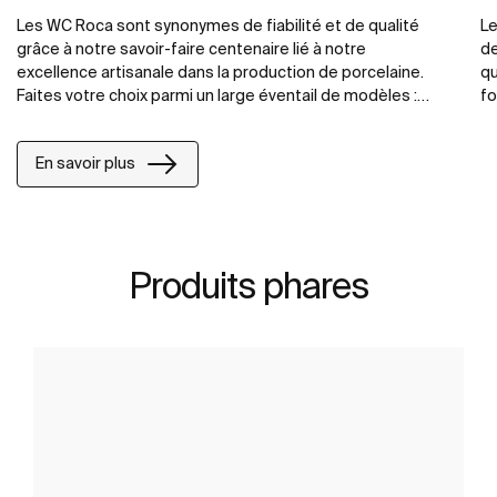
Les WC Roca sont synonymes de fiabilité et de qualité
Le
grâce à notre savoir-faire centenaire lié à notre
de
excellence artisanale dans la production de porcelaine.
qu
Faites votre choix parmi un large éventail de modèles :
fo
cuvette avec réservoir attenant, cuvette suspendue,
to
cuvette In-Tank avec réservoir intégré.
no
En savoir plus
co
Produits phares