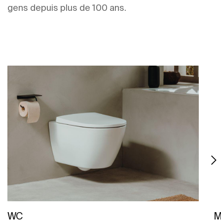
gens depuis plus de 100 ans.
WC
M