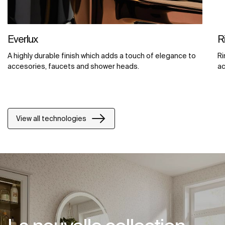
Everlux
R
A highly durable finish which adds a touch of elegance to
Ri
accesories, faucets and shower heads.
ac
View all technologies