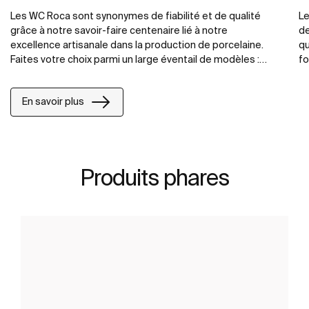
Les WC Roca sont synonymes de fiabilité et de qualité
Le
grâce à notre savoir-faire centenaire lié à notre
de
excellence artisanale dans la production de porcelaine.
qu
Faites votre choix parmi un large éventail de modèles :
fo
cuvette avec réservoir attenant, cuvette suspendue,
to
cuvette In-Tank avec réservoir intégré.
no
En savoir plus
co
Produits phares