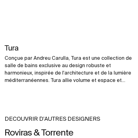
Tura
Conçue par Andreu Carulla, Tura est une collection de
salle de bains exclusive au design robuste et
harmonieux, inspirée de l'architecture et de la lumière
méditerranéennes. Tura allie volume et espace et
reproduit ingénieusement les jeux d'ombre et de
lumière. L'innovation et la durabilité se retrouvent
dans toute la collection, du design et de la
technologie à l'utilisation de matériaux recyclés et
d'emballages sans plastique.
DECOUVRIR D'AUTRES DESIGNERS
Roviras & Torrente