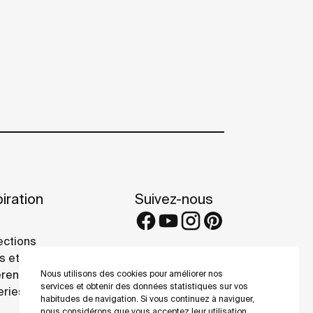
iration
Suivez-nous
ections
s et conseils
rence projects
Nous utilisons des cookies pour améliorer nos
services et obtenir des données statistiques sur vos
eries
habitudes de navigation. Si vous continuez à naviguer,
nous considérons que vous acceptez leur utilisation.