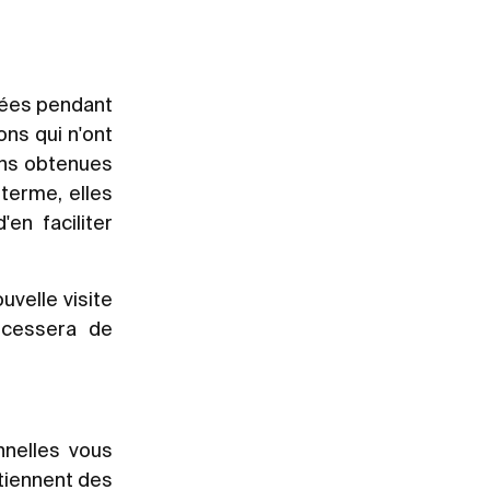
nnées pendant
ons qui n'ont
ons obtenues
 terme, elles
en faciliter
uvelle visite
e cessera de
nnelles vous
btiennent des