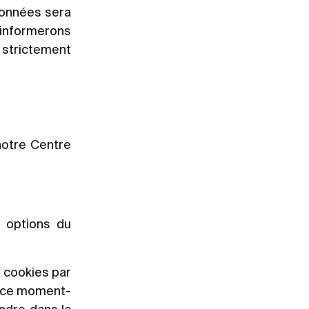
données sera
 informerons
 strictement
 notre Centre
s options du
s cookies par
 à ce moment-