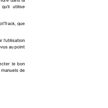
endre dans la
'il utilise
otTrack, que
'utilisation
vus au point
ecter le bon
es manuels de