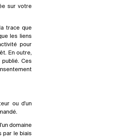
ée sur votre
la trace que
ue les liens
ctivité pour
t. En outre,
 publié. Ces
consentement
teur ou d'un
emandé.
 d'un domaine
 par le biais