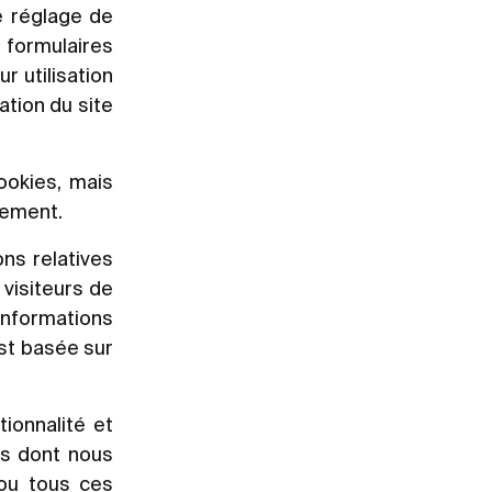
e réglage de
 formulaires
r utilisation
ation du site
ookies, mais
tement.
ns relatives
 visiteurs de
informations
st basée sur
ionnalité et
rs dont nous
 ou tous ces