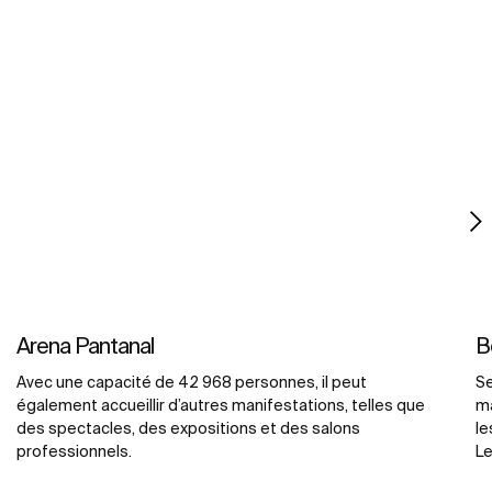
Arena Pantanal
B
Avec une capacité de 42 968 personnes, il peut
Se
également accueillir d’autres manifestations, telles que
ma
des spectacles, des expositions et des salons
le
professionnels.
Le
on