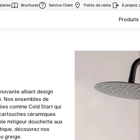
leries
Brochures
Service Client
Points de vente
À propos 
Produits
ovante alliant design
e. Nos ensembles de
ées comme Cold Start qui
 cartouches céramiques
ple mitigeur douchette aux
tique, découvrez nos
ou greige.