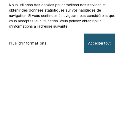
Nous utilisons des cookies pour améliorer nos services et
obtenir des données statistiques sur vos habitudes de
navigation. Si vous continuez à naviguer, nous considérons que
vous acceptez leur utilisation. Vous pouvez obtenir plus
d'informations à l'adresse suivante
Plus d’informations
Accepter tout
Accueil
Brisa
Paroi de douche avec un design minimaliste qui
offre une grande variété de configurations.
Disponible avec des profilés finition chromée ou