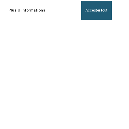
Plus d’informations
Accepter tout
Accueil
Starlight
Pratique et efficace, Starlight est une applique de
salle de bains avec éclairage LED qui se fixe
facilement sur la partie supérieure du miroir.