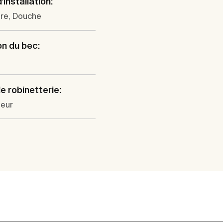
'installation:
ire, Douche
on du bec:
l
e robinetterie:
eur