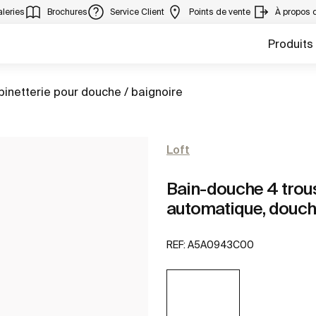
leries
Brochures
Service Client
Points de vente
À propos 
Produits
er à
inetterie pour douche / baignoire
Loft
Bain-douche 4 trous
automatique, douchet
REF:
A5A0943C00