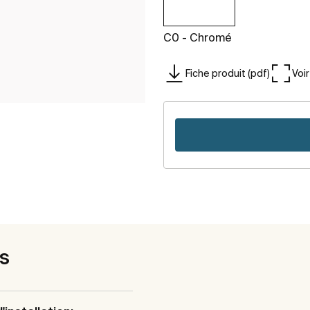
C0 - Chromé
Fiche produit (pdf)
Voi
es