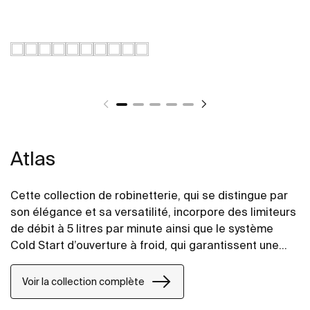
Atlas
Cette collection de robinetterie, qui se distingue par
son élégance et sa versatilité, incorpore des limiteurs
de débit à 5 litres par minute ainsi que le système
Cold Start d’ouverture à froid, qui garantissent une
meilleure économie dans la consommation d’eau et
d’énergie. De plus, afin d’offrir un plus grand confort,
Voir la collection complète
le mélangeur pour la douche compte sur une étagère