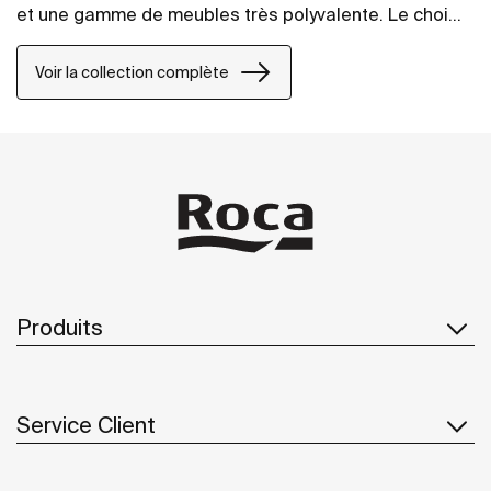
et une gamme de meubles très polyvalente. Le choix
parfait pour renouveler la vie de votre salle de bains
avec la certitude que son design durera dans le
Voir la collection complète
temps.
Produits
Service Client