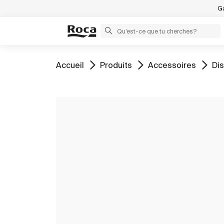
Ga
Aller à
Aller à
Aller à
All
Accueil
Produits
Accessoires
Dis