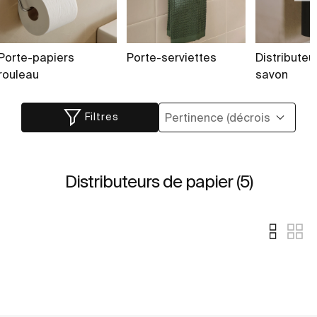
Porte-papiers
Porte-serviettes
Distributeu
rouleau
savon
Filtres
Distributeurs de papier (5)