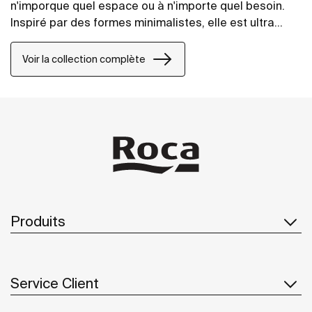
n'imporque quel espace ou à n'importe quel besoin.
Inspiré par des formes minimalistes, elle est ultra
modulable. C'est une solution pour tous les projets de
grandes ou de petite envergure, qu'ils soient
Voir la collection complète
publiques ou privés.
Produits
Service Client