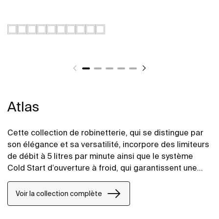
Atlas
Cette collection de robinetterie, qui se distingue par
son élégance et sa versatilité, incorpore des limiteurs
de débit à 5 litres par minute ainsi que le système
Cold Start d’ouverture à froid, qui garantissent une
meilleure économie dans la consommation d’eau et
d’énergie. De plus, afin d’offrir un plus grand confort,
Voir la collection complète
le mélangeur pour la douche compte sur une étagère
mobile optionnelle où l’on peut placer les produits