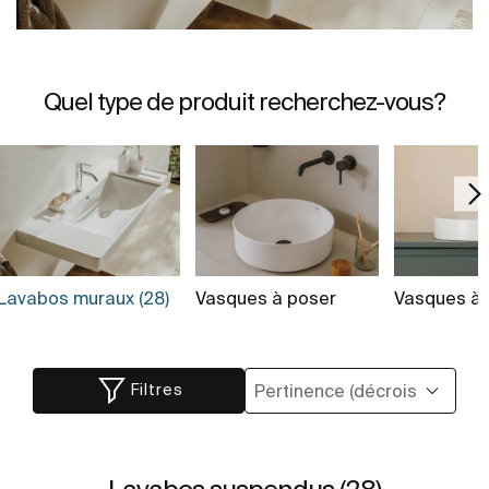
Quel type de produit recherchez-vous?
Lavabos muraux (28)
Vasques à poser
Vasques à 
Filtres