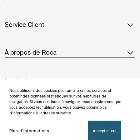
Service Client
À propos de Roca
Inspiration
Nous utilisons des cookies pour améliorer nos services et
Suivez-nous
obtenir des données statistiques sur vos habitudes de
navigation. Si vous continuez à naviguer, nous considérons que
vous acceptez leur utilisation. Vous pouvez obtenir plus
d'informations à l'adresse suivante
Politique De Confidentialité
Mentions Légales
Plus d’informations
Accepter tout
Politique De Cookies