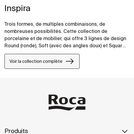
Inspira
Trois formes, de multiples combinaisons, de
nombreuses possibilités. Cette collection de
porcelaine et de mobilier, qui offre 3 lignes de design
Round (ronde), Soft (avec des angles doux) et Square
(carrée), parfaitement combinables entre elles,
permet de donner vie à des espaces de bain dans
Voir la collection complète
tous les styles.
Produits