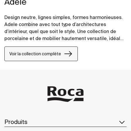
Adele
Design neutre, lignes simples, formes harmonieuses.
Adele combine avec tout type d’architectures
d’intérieur, quel que soit le style. Une collection de
porcelaine et de mobilier hautement versatile, idéale
pour renouveler la vie de la salle de bains avec la
certitude que son design perdurera dans le temps.
Voir la collection complète
Produits