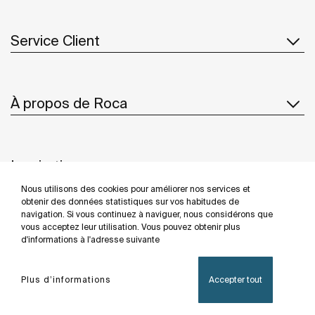
Service Client
À propos de Roca
Inspiration
Nous utilisons des cookies pour améliorer nos services et
Suivez-nous
obtenir des données statistiques sur vos habitudes de
navigation. Si vous continuez à naviguer, nous considérons que
vous acceptez leur utilisation. Vous pouvez obtenir plus
d'informations à l'adresse suivante
Politique De Confidentialité
Mentions Légales
Plus d’informations
Accepter tout
Politique De Cookies
©Copyright 2026 - Roca Sanitario S.A.U.