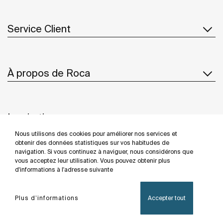
Service Client
À propos de Roca
Inspiration
Nous utilisons des cookies pour améliorer nos services et
Suivez-nous
obtenir des données statistiques sur vos habitudes de
navigation. Si vous continuez à naviguer, nous considérons que
vous acceptez leur utilisation. Vous pouvez obtenir plus
d'informations à l'adresse suivante
Politique De Confidentialité
Mentions Légales
Plus d’informations
Accepter tout
Politique De Cookies
©Copyright 2026 - Roca Sanitario S.A.U.