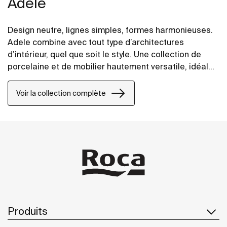
Adele
Design neutre, lignes simples, formes harmonieuses.
Adele combine avec tout type d’architectures
d’intérieur, quel que soit le style. Une collection de
porcelaine et de mobilier hautement versatile, idéale
pour renouveler la vie de la salle de bains avec la
certitude que son design perdurera dans le temps.
Voir la collection complète
Produits