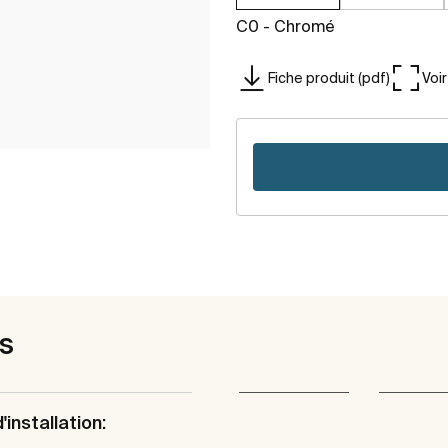
C0 - Chromé
Fiche produit (pdf)
Voi
es
'installation: