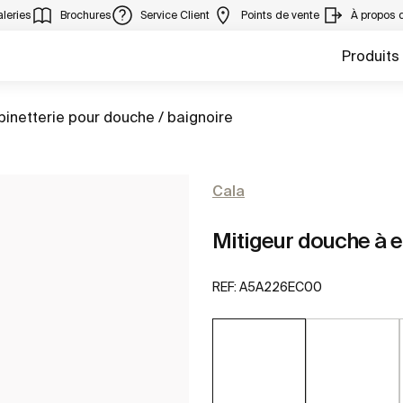
leries
Brochures
Service Client
Points de vente
À propos 
Produits
er à
inetterie pour douche / baignoire
Cala
Mitigeur douche à e
REF:
A5A226EC00