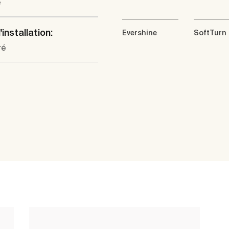
e
installation:
Evershine
SoftTurn
ré