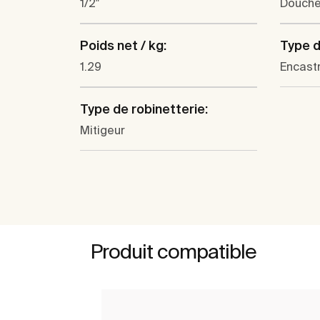
1/2"
Douch
Poids net / kg:
Type d'
1.29
Encast
Type de robinetterie:
Mitigeur
Produit compatible