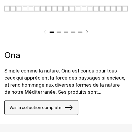
Ona
Simple comme la nature. Ona est conçu pour tous
ceux qui apprécient la force des paysages silencieux,
et rend hommage aux diverses formes de la nature
de notre Méditerranée. Ses produits sont
fonctionnels sans jamais paraître froids, avec une
esthétique marquée, en accord avec la chaleur
Voir la collection complète
inhérente du milieu naturel.