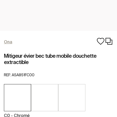
Ona
Mitigeur évier bec tube mobile douchette
extractible
REF:
A5A851FC00
C0 - Chromé