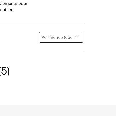
léments pour
meubles
5)