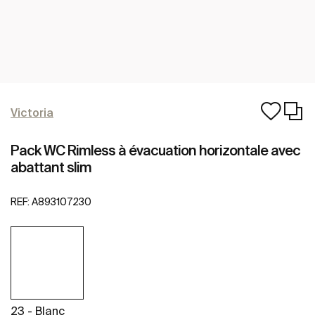
Victoria
Pack WC Rimless à évacuation horizontale avec
abattant slim
REF:
A893107230
23 - Blanc