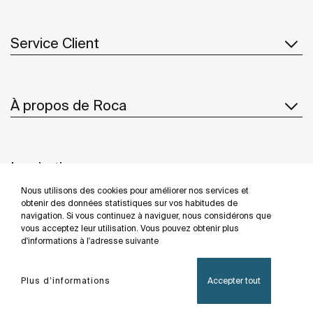
Service Client
À propos de Roca
Inspiration
Nous utilisons des cookies pour améliorer nos services et
Suivez-nous
obtenir des données statistiques sur vos habitudes de
navigation. Si vous continuez à naviguer, nous considérons que
vous acceptez leur utilisation. Vous pouvez obtenir plus
d'informations à l'adresse suivante
Politique De Confidentialité
Mentions Légales
Plus d’informations
Accepter tout
Politique De Cookies
©Copyright 2026 - Roca Sanitario S.A.U.