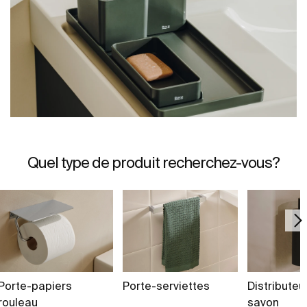
Quel type de produit recherchez-vous?
Porte-papiers
Porte-serviettes
Distributeu
rouleau
savon