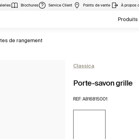
leries
Brochures
Service Client
Points de vente
À propos 
Produits
er à
ites de rangement
Classica
Porte-savon grille
REF:
A816815001