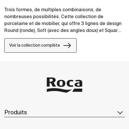
Trois formes, de multiples combinaisons, de
nombreuses possibilités. Cette collection de
porcelaine et de mobilier, qui offre 3 lignes de design
Round (ronde), Soft (avec des angles doux) et Square
(carrée), parfaitement combinables entre elles,
permet de donner vie à des espaces de bain dans
Voir la collection complète
tous les styles.
Produits