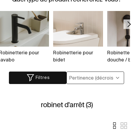
Robinetterie pour
Robinetterie pour
Robinetter
lavabo
bidet
douche / b
Filtres
robinet d'arrêt (3)