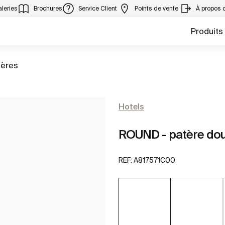
leries
Brochures
Service Client
Points de vente
À propos 
Produits
er à
tères
Hotels
ROUND - patère do
REF:
A817571C00