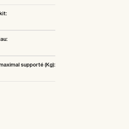
kit:
au:
maximal supporté (Kg):