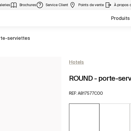
leries
Brochures
Service Client
Points de vente
À propos 
Produits
er à
te-serviettes
Hotels
ROUND - porte-ser
REF:
A817577C00