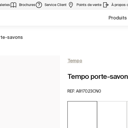
leries
Brochures
Service Client
Points de vente
À propos 
Produits
er à
rte-savons
Tempo
Tempo porte-savon à
REF:
A817023CN0