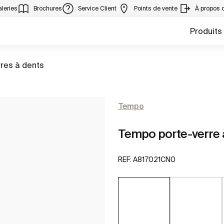
leries
Brochures
Service Client
Points de vente
À propos 
Produits
er à
res à dents
Tempo
Tempo porte-verre à
REF:
A817021CN0