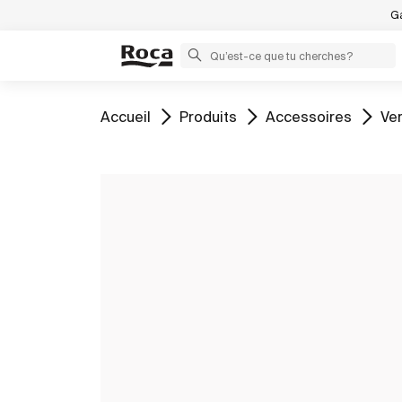
Ga
Aller à
Aller à
Aller à
All
Accueil
Produits
Accessoires
Ver