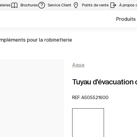
leries
Brochures
Service Client
Points de vente
À propos 
Produits
er à
mpléments pour la robinetterie
Aqua
Tuyau d'évacuation
REF:
A505521600