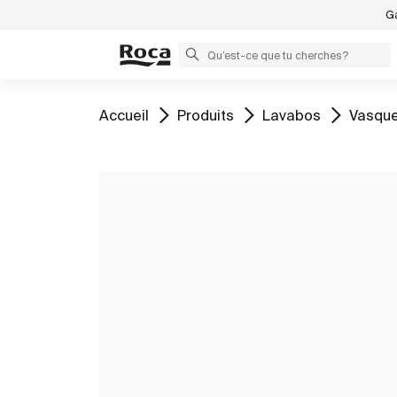
Ga
Aller à
Aller à
Aller à
Aller à
Accueil
Produits
Lavabos
Vasque