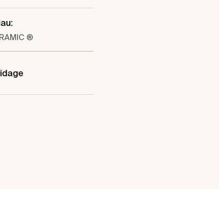
au:
ERAMIC ®
vidage