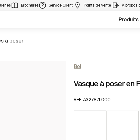
leries
Brochures
Service Client
Points de vente
À propos 
Produits
s à poser
Bol
Vasque à poser en 
REF:
A32787L000