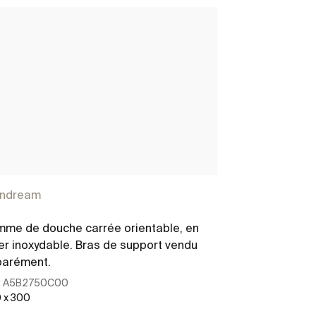
indream
Raindream
me de douche carrée orientable, en
Pomme de douc
er inoxydable. Bras de support vendu
acier inoxydab
parément.
séparément.
:
A5B2750C00
Ref:
A5B2850C
 x 300
400 x 400