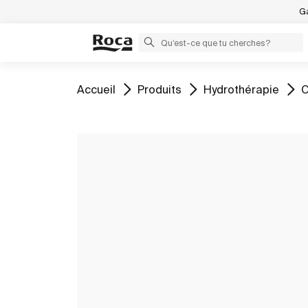
Ga
Aller à
Aller à
Aller à
A
Accueil
Produits
Hydrothérapie
C