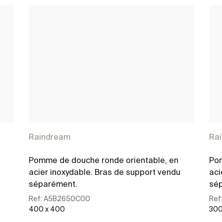
Raindream
Ra
Pomme de douche ronde orientable, en
Pom
acier inoxydable. Bras de support vendu
aci
séparément.
sé
Ref:
A5B2650C00
Ref
400 x 400
300