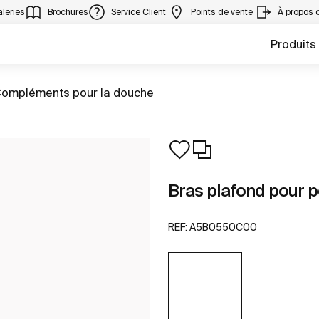
leries
Brochures
Service Client
Points de vente
À propos 
Produits
ller à
ompléments pour la douche
Bras plafond pour 
REF:
A5B0550C00