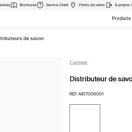
leries
Brochures
Service Client
Points de vente
À propos 
Produits
er à
tributeurs de savon
Carmen
Distributeur de savo
REF:
A817006001