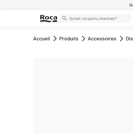
Ga
Aller à
Aller à
Aller à
All
Accueil
Produits
Accessoires
Dis