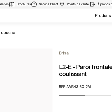
leries
Brochures
Service Client
Points de vente
À propos 
Produits
e douche
Brisa
L2-E - Paroi frontal
coulissant
REF:
AM34316012M