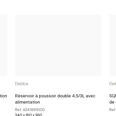
Debba
De
tion
Réservoir à poussoir double 4,5/3L avec
SQU
alimentation
de 
Ref:
A341991000
Ref
340 x 160 x 360