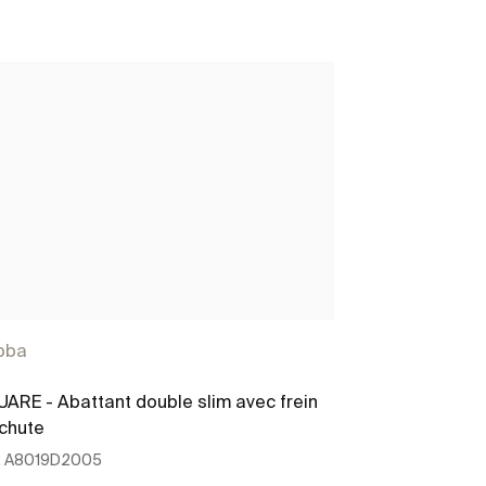
bba
ARE - Abattant double slim avec frein
chute
:
A8019D2005