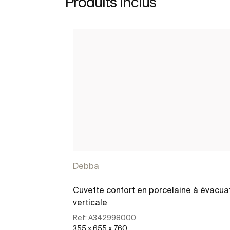
Produits inclus
Debba
Cuvette confort en porcelaine à évacua
verticale
Ref:
A342998000
355 x 655 x 760