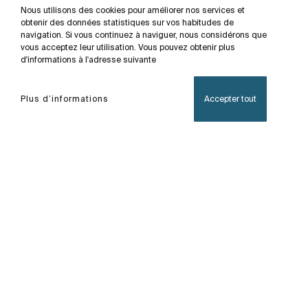
Nous utilisons des cookies pour améliorer nos services et
obtenir des données statistiques sur vos habitudes de
navigation. Si vous continuez à naviguer, nous considérons que
vous acceptez leur utilisation. Vous pouvez obtenir plus
d'informations à l'adresse suivante
Plus d’informations
Accepter tout
Accueil
Easy
La simplicité fonctionne toujours. Un design facile
et adaptable est la meilleure manière de garantir
un style moderne et attirant avec la neutralité de