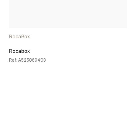
RocaBox
Rocabox
Ref:
A525869403
Voir plus