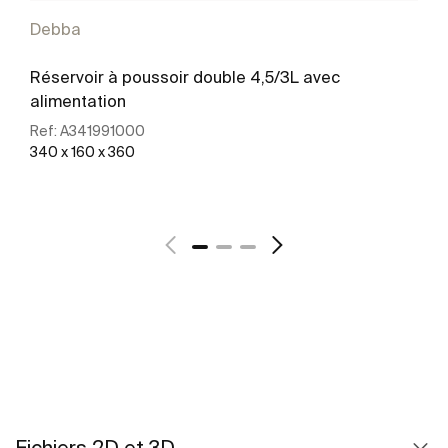
Debba
Réservoir à poussoir double 4,5/3L avec
alimentation
Ref:
A341991000
340 x 160 x 360
Voir plus
Fichiers 2D et 3D