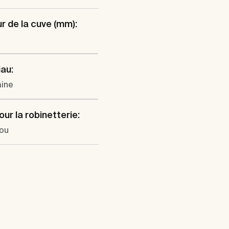
r de la cuve (mm):
au:
aine
our la robinetterie:
rou