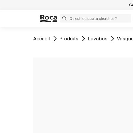
Ga
Aller à
Aller à
Aller à
Aller à
Accueil
Produits
Lavabos
Vasque