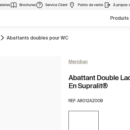
leries
Brochures
Service Client
Points de vente
À propos 
Produits
Aller à
Abattants doubles pour WC
Meridian
Abattant Double Laq
En Supralit®
REF:
A8012A200B