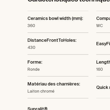
Ceramics bowl width (mm):
Compa
360
WC
DistanceFrontToHoles:
EasyF
430
Forme:
Lengt
Ronde
160
Matériau des charnières:
Quick 
Laiton chromé
Supralit®