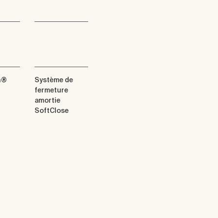
n®
Système de
fermeture
amortie
SoftClose