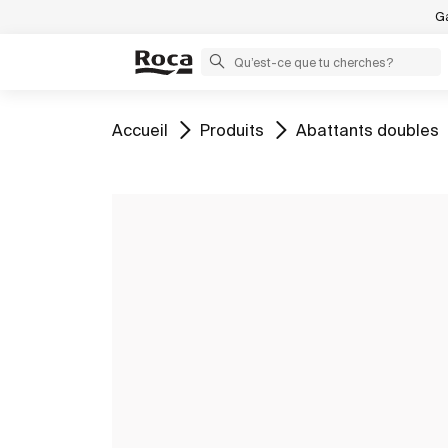
Ga
Aller à
Aller à
Aller à
Accueil
Produits
Abattants doubles