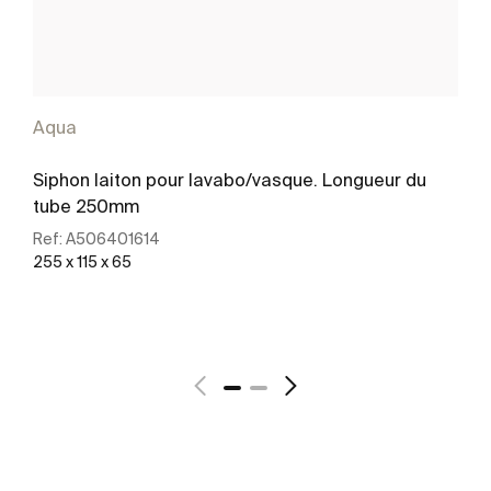
Aqua
Siphon laiton pour lavabo/vasque. Longueur du
tube 250mm
Ref:
A506401614
255 x 115 x 65
Voir plus